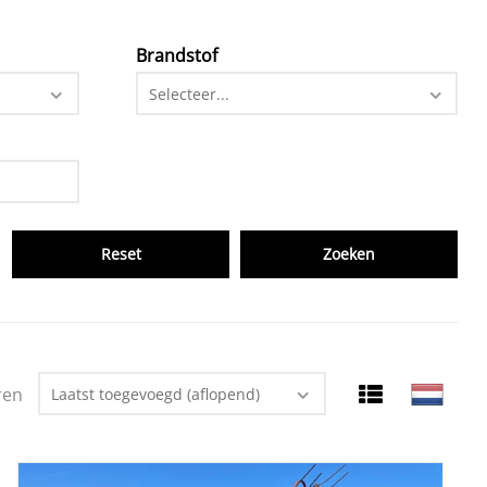
Brandstof
Selecteer...
Reset
ren
Laatst toegevoegd (aflopend)