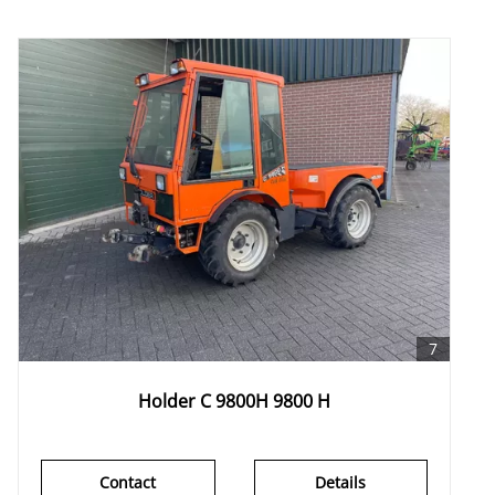
7
Holder C 9800H 9800 H
Contact
Details