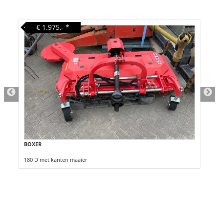
€ 1.975,-
*
BOXER
180 D met kanten maaier